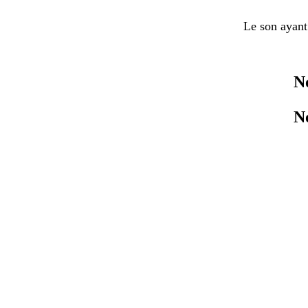
Le son ayant 
N
N